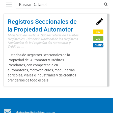
Registros Seccionales de
la Propiedad Automotor
csv
Ministerio de Justicia. Subsecretaría de Asuntos
zip
Registrales. Dirección Nacional de los Registros
Nacionales de la Propiedad del Automotor y
gráfico
Créditos ...
Listados de Registros Seccionales de la
Propiedad del Automotor y Créditos
Prendarios, con competencia en
automotores, motovehículos, maquinarias
agrícolas, viales e industriales y de créditos
prendarios de todo el país.
datosjusticia@jus.gov.ar