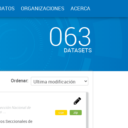
DATOS
ORGANIZACIONES
ACERCA
063
DATASETS
Ordenar
rección Nacional de
 ...
csv
zip
ros Seccionales de