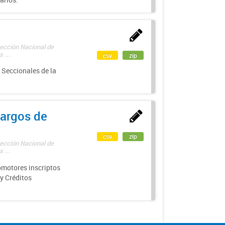
rección Nacional de
 ...
csv
zip
 Seccionales de la
argos de
csv
zip
rección Nacional de
 ...
motores inscriptos
y Créditos