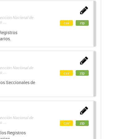
rección Nacional de
 ...
csv
zip
Registros
arios.
rección Nacional de
 ...
csv
zip
ros Seccionales de
rección Nacional de
 ...
csv
zip
los Registros
arios.