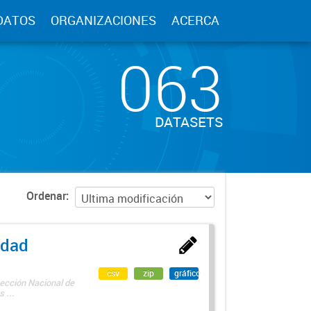
DATOS
ORGANIZACIONES
ACERCA
063
DATASETS
Ordenar
edad
csv
zip
gráfico
rección Nacional de
 ...