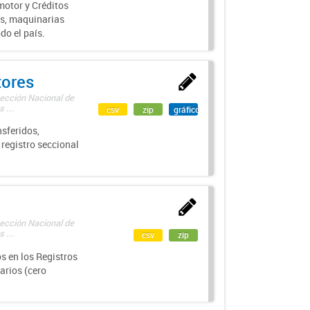
motor y Créditos
s, maquinarias
do el país.
tores
rección Nacional de
 ...
csv
zip
gráfico
sferidos,
 registro seccional
rección Nacional de
 ...
csv
zip
s en los Registros
arios (cero