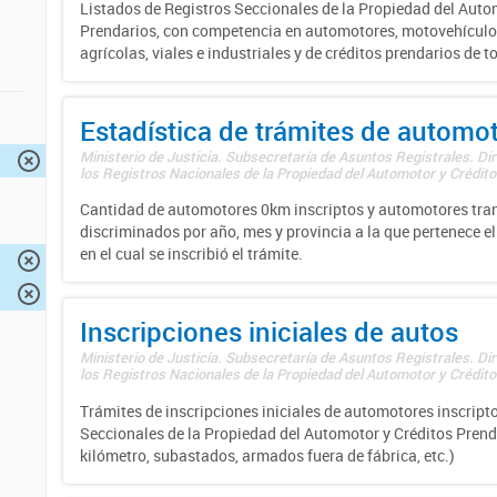
Listados de Registros Seccionales de la Propiedad del Auto
Prendarios, con competencia en automotores, motovehículo
agrícolas, viales e industriales y de créditos prendarios de to
Estadística de trámites de automo
Ministerio de Justicia. Subsecretaría de Asuntos Registrales. Di
los Registros Nacionales de la Propiedad del Automotor y Créditos
Cantidad de automotores 0km inscriptos y automotores tran
discriminados por año, mes y provincia a la que pertenece el
en el cual se inscribió el trámite.
Inscripciones iniciales de autos
Ministerio de Justicia. Subsecretaría de Asuntos Registrales. Di
los Registros Nacionales de la Propiedad del Automotor y Créditos
Trámites de inscripciones iniciales de automotores inscripto
Seccionales de la Propiedad del Automotor y Créditos Prend
kilómetro, subastados, armados fuera de fábrica, etc.)