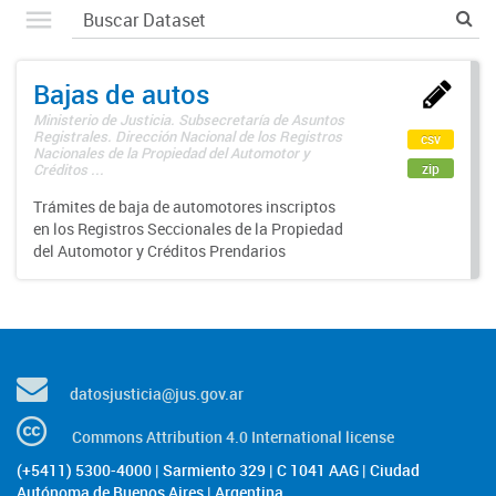
Bajas de autos
Ministerio de Justicia. Subsecretaría de Asuntos
Registrales. Dirección Nacional de los Registros
csv
Nacionales de la Propiedad del Automotor y
zip
Créditos ...
Trámites de baja de automotores inscriptos
en los Registros Seccionales de la Propiedad
del Automotor y Créditos Prendarios
datosjusticia@jus.gov.ar
Commons Attribution 4.0 International license
(+5411) 5300-4000 | Sarmiento 329 | C 1041 AAG | Ciudad
Autónoma de Buenos Aires | Argentina