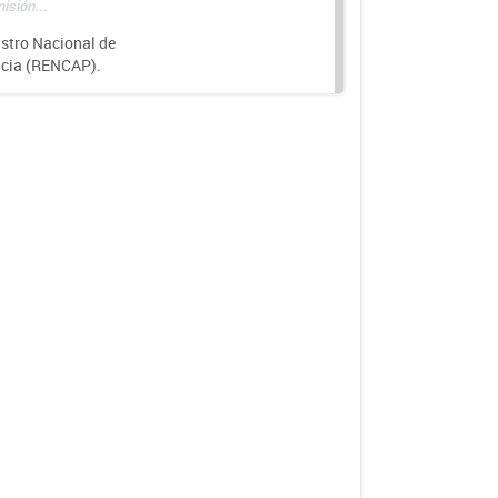
isión...
istro Nacional de
ncia (RENCAP).