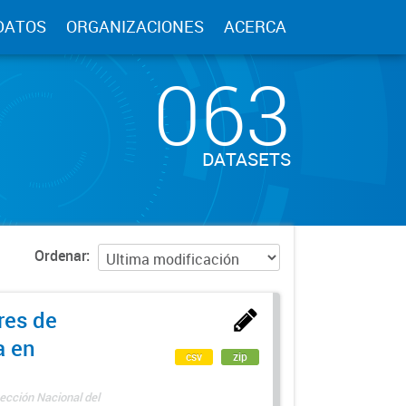
DATOS
ORGANIZACIONES
ACERCA
063
DATASETS
Ordenar
res de
a en
csv
zip
ección Nacional del