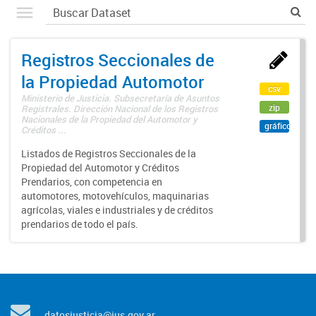
Registros Seccionales de
la Propiedad Automotor
csv
Ministerio de Justicia. Subsecretaría de Asuntos
zip
Registrales. Dirección Nacional de los Registros
Nacionales de la Propiedad del Automotor y
gráfico
Créditos ...
Listados de Registros Seccionales de la
Propiedad del Automotor y Créditos
Prendarios, con competencia en
automotores, motovehículos, maquinarias
agrícolas, viales e industriales y de créditos
prendarios de todo el país.
datosjusticia@jus.gov.ar