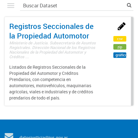
Registros Seccionales de
la Propiedad Automotor
csv
Ministerio de Justicia. Subsecretaría de Asuntos
zip
Registrales. Dirección Nacional de los Registros
Nacionales de la Propiedad del Automotor y
gráfico
Créditos ...
Listados de Registros Seccionales de la
Propiedad del Automotor y Créditos
Prendarios, con competencia en
automotores, motovehículos, maquinarias
agrícolas, viales e industriales y de créditos
prendarios de todo el país.
datosjusticia@jus.gov.ar