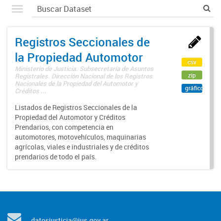
Registros Seccionales de
la Propiedad Automotor
csv
Ministerio de Justicia. Subsecretaría de Asuntos
zip
Registrales. Dirección Nacional de los Registros
Nacionales de la Propiedad del Automotor y
gráfico
Créditos ...
Listados de Registros Seccionales de la
Propiedad del Automotor y Créditos
Prendarios, con competencia en
automotores, motovehículos, maquinarias
agrícolas, viales e industriales y de créditos
prendarios de todo el país.
datosjusticia@jus.gov.ar