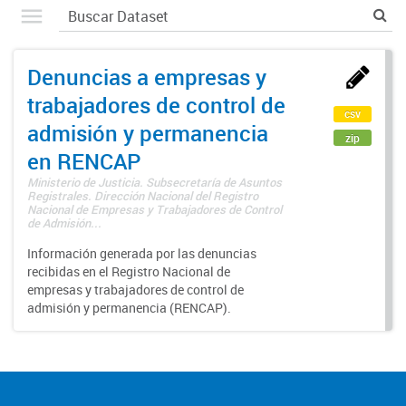
Denuncias a empresas y
trabajadores de control de
csv
admisión y permanencia
zip
en RENCAP
Ministerio de Justicia. Subsecretaría de Asuntos
Registrales. Dirección Nacional del Registro
Nacional de Empresas y Trabajadores de Control
de Admisión...
Información generada por las denuncias
recibidas en el Registro Nacional de
empresas y trabajadores de control de
admisión y permanencia (RENCAP).