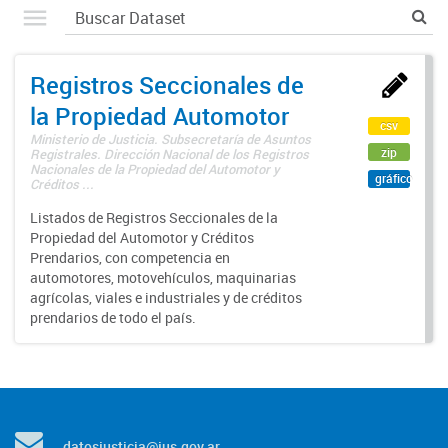
Registros Seccionales de
la Propiedad Automotor
csv
Ministerio de Justicia. Subsecretaría de Asuntos
zip
Registrales. Dirección Nacional de los Registros
Nacionales de la Propiedad del Automotor y
gráfico
Créditos ...
Listados de Registros Seccionales de la
Propiedad del Automotor y Créditos
Prendarios, con competencia en
automotores, motovehículos, maquinarias
agrícolas, viales e industriales y de créditos
prendarios de todo el país.
datosjusticia@jus.gov.ar