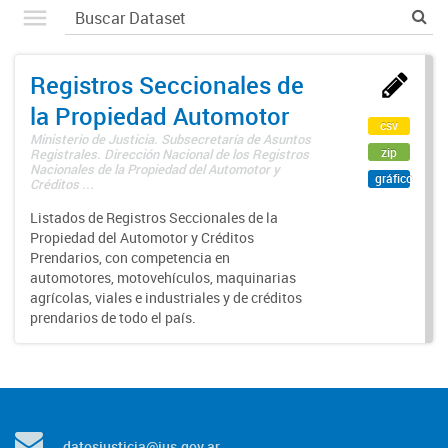
Registros Seccionales de
la Propiedad Automotor
csv
Ministerio de Justicia. Subsecretaría de Asuntos
zip
Registrales. Dirección Nacional de los Registros
Nacionales de la Propiedad del Automotor y
gráfico
Créditos ...
Listados de Registros Seccionales de la
Propiedad del Automotor y Créditos
Prendarios, con competencia en
automotores, motovehículos, maquinarias
agrícolas, viales e industriales y de créditos
prendarios de todo el país.
datosjusticia@jus.gov.ar