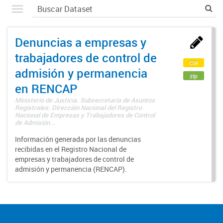
Denuncias a empresas y
trabajadores de control de
csv
admisión y permanencia
zip
en RENCAP
Ministerio de Justicia. Subsecretaría de Asuntos
Registrales. Dirección Nacional del Registro
Nacional de Empresas y Trabajadores de Control
de Admisión...
Información generada por las denuncias
recibidas en el Registro Nacional de
empresas y trabajadores de control de
admisión y permanencia (RENCAP).