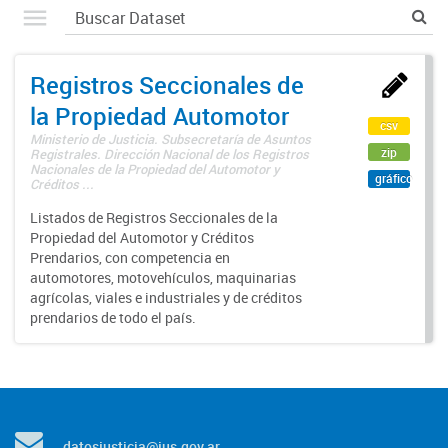
Registros Seccionales de
la Propiedad Automotor
csv
Ministerio de Justicia. Subsecretaría de Asuntos
zip
Registrales. Dirección Nacional de los Registros
Nacionales de la Propiedad del Automotor y
gráfico
Créditos ...
Listados de Registros Seccionales de la
Propiedad del Automotor y Créditos
Prendarios, con competencia en
automotores, motovehículos, maquinarias
agrícolas, viales e industriales y de créditos
prendarios de todo el país.
datosjusticia@jus.gov.ar