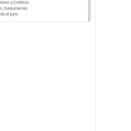
motor y Créditos
s, maquinarias
do el país.