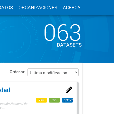
DATOS
ORGANIZACIONES
ACERCA
063
DATASETS
Ordenar
edad
csv
zip
gráfico
rección Nacional de
 ...