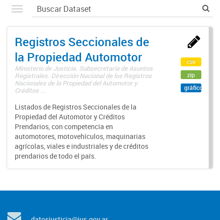
Registros Seccionales de
la Propiedad Automotor
csv
Ministerio de Justicia. Subsecretaría de Asuntos
zip
Registrales. Dirección Nacional de los Registros
Nacionales de la Propiedad del Automotor y
gráfico
Créditos ...
Listados de Registros Seccionales de la
Propiedad del Automotor y Créditos
Prendarios, con competencia en
automotores, motovehículos, maquinarias
agrícolas, viales e industriales y de créditos
prendarios de todo el país.
datosjusticia@jus.gov.ar