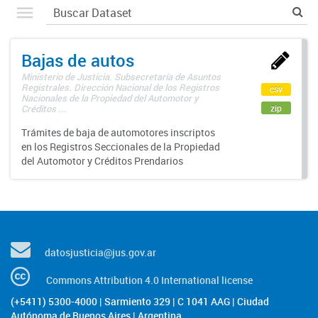
Bajas de autos
Ministerio de Justicia. Subsecretaría de Asuntos
Registrales. Dirección Nacional de los Registros
csv
Nacionales de la Propiedad del Automotor y
zip
Créditos ...
Trámites de baja de automotores inscriptos
en los Registros Seccionales de la Propiedad
del Automotor y Créditos Prendarios
datosjusticia@jus.gov.ar
Commons Attribution 4.0 International license
(+5411) 5300-4000 | Sarmiento 329 | C 1041 AAG | Ciudad
Autónoma de Buenos Aires | Argentina