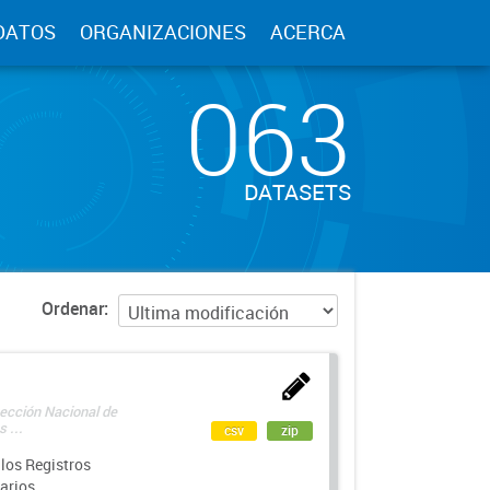
DATOS
ORGANIZACIONES
ACERCA
063
DATASETS
Ordenar
rección Nacional de
 ...
csv
zip
los Registros
arios.