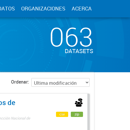
DATOS
ORGANIZACIONES
ACERCA
063
DATASETS
Ordenar
os de
csv
zip
rección Nacional de