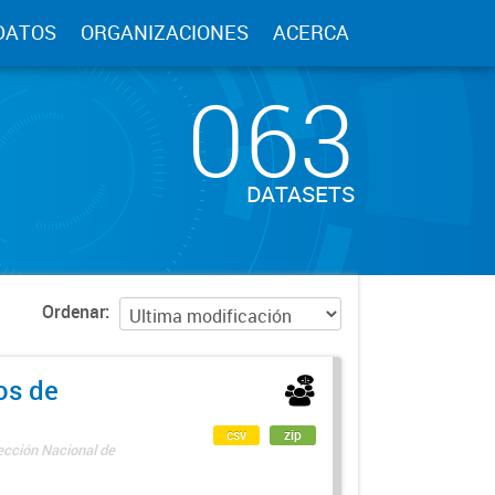
DATOS
ORGANIZACIONES
ACERCA
063
DATASETS
Ordenar
os de
csv
zip
rección Nacional de