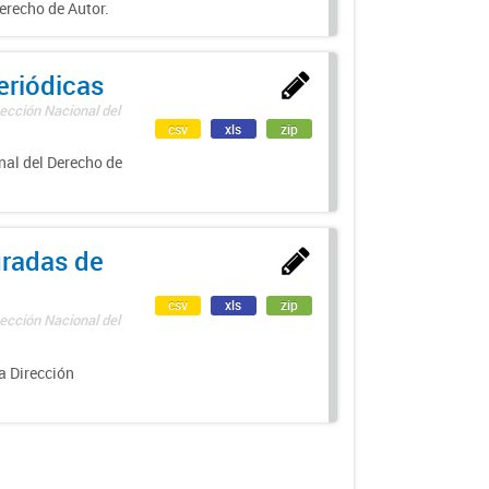
erecho de Autor.
eriódicas
ección Nacional del
csv
xls
zip
nal del Derecho de
uradas de
csv
xls
zip
ección Nacional del
a Dirección