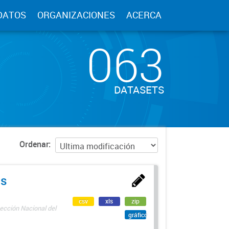
DATOS
ORGANIZACIONES
ACERCA
063
DATASETS
Ordenar
as
csv
xls
zip
ección Nacional del
gráfico