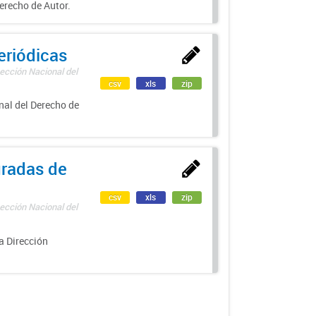
erecho de Autor.
eriódicas
ección Nacional del
csv
xls
zip
nal del Derecho de
uradas de
csv
xls
zip
ección Nacional del
a Dirección