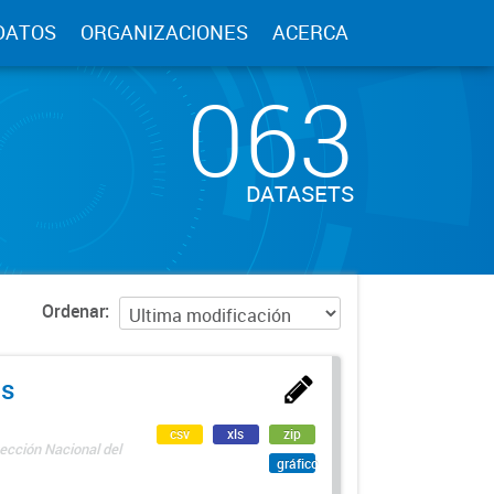
DATOS
ORGANIZACIONES
ACERCA
063
DATASETS
Ordenar
as
csv
xls
zip
ección Nacional del
gráfico