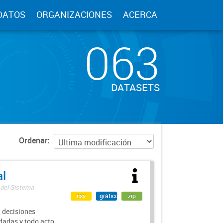
DATOS
ORGANIZACIONES
ACERCA
063
DATASETS
Ordenar
al
 del Sistema
csv
gráfico
zip
 decisiones
rdadas y todo acto