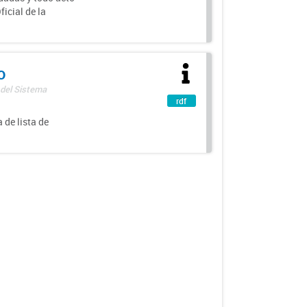
icial de la
o
 del Sistema
rdf
 de lista de