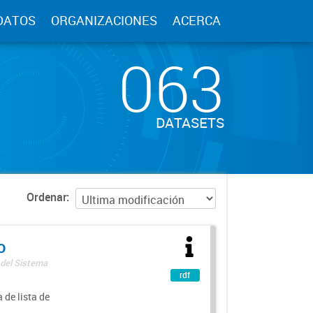
DATOS
ORGANIZACIONES
ACERCA
063
DATASETS
Ordenar
o
 del Sistema
rdf
 de lista de