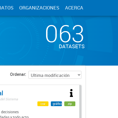
DATOS
ORGANIZACIONES
ACERCA
063
DATASETS
Ordenar
al
 del Sistema
csv
gráfico
zip
 decisiones
rdadas y todo acto