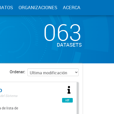
DATOS
ORGANIZACIONES
ACERCA
063
DATASETS
Ordenar
o
 del Sistema
rdf
 de lista de