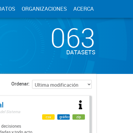
DATOS
ORGANIZACIONES
ACERCA
063
DATASETS
Ordenar
al
 del Sistema
csv
gráfico
zip
 decisiones
rdadas y todo acto