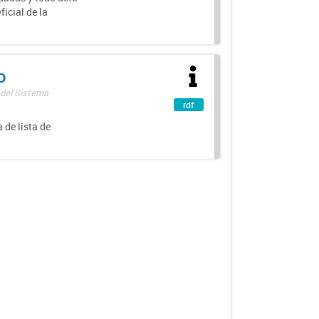
icial de la
o
 del Sistema
rdf
 de lista de