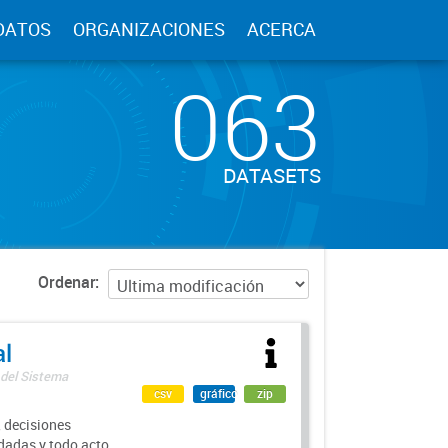
DATOS
ORGANIZACIONES
ACERCA
063
DATASETS
Ordenar
al
 del Sistema
csv
gráfico
zip
 decisiones
rdadas y todo acto