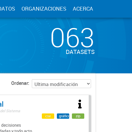
DATOS
ORGANIZACIONES
ACERCA
063
DATASETS
Ordenar
al
 del Sistema
csv
gráfico
zip
 decisiones
rdadas y todo acto