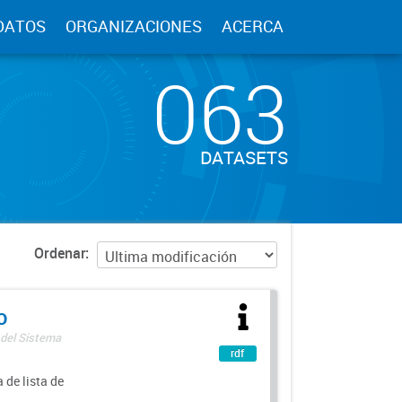
DATOS
ORGANIZACIONES
ACERCA
063
DATASETS
Ordenar
o
 del Sistema
rdf
 de lista de