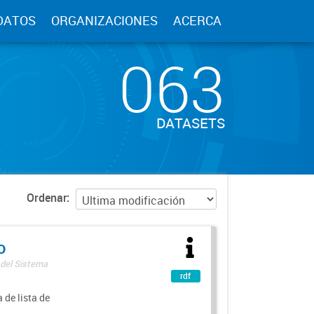
DATOS
ORGANIZACIONES
ACERCA
063
DATASETS
Ordenar
o
 del Sistema
rdf
 de lista de