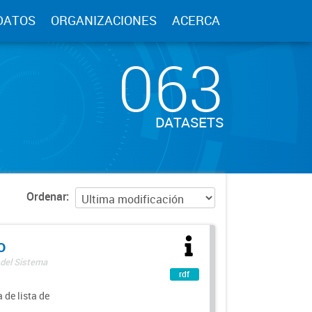
DATOS
ORGANIZACIONES
ACERCA
063
DATASETS
Ordenar
o
 del Sistema
rdf
 de lista de