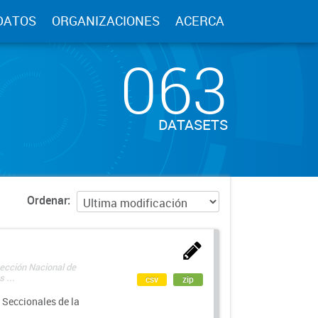
DATOS
ORGANIZACIONES
ACERCA
063
DATASETS
Ordenar
rección Nacional de
 ...
csv
zip
 Seccionales de la