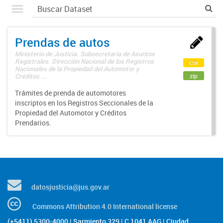
Prendas de autos
Ministerio de Justicia. Subsecretaría de Asuntos
Registrales. Dirección Nacional de los Registros
csv
Nacionales de la Propiedad del Automotor y
zip
Créditos ...
Trámites de prenda de automotores
inscriptos en los Registros Seccionales de la
Propiedad del Automotor y Créditos
Prendarios.
datosjusticia@jus.gov.ar
Commons Attribution 4.0 International license
(+5411) 5300-4000 | Sarmiento 329 | C 1041 AAG | Ciudad