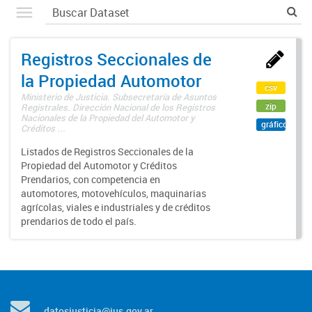
Registros Seccionales de
la Propiedad Automotor
csv
Ministerio de Justicia. Subsecretaría de Asuntos
zip
Registrales. Dirección Nacional de los Registros
Nacionales de la Propiedad del Automotor y
gráfico
Créditos ...
Listados de Registros Seccionales de la
Propiedad del Automotor y Créditos
Prendarios, con competencia en
automotores, motovehículos, maquinarias
agrícolas, viales e industriales y de créditos
prendarios de todo el país.
datosjusticia@jus.gov.ar