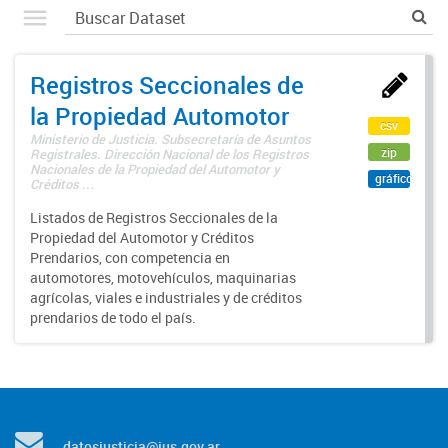
Registros Seccionales de
la Propiedad Automotor
csv
Ministerio de Justicia. Subsecretaría de Asuntos
zip
Registrales. Dirección Nacional de los Registros
Nacionales de la Propiedad del Automotor y
gráfico
Créditos ...
Listados de Registros Seccionales de la
Propiedad del Automotor y Créditos
Prendarios, con competencia en
automotores, motovehículos, maquinarias
agrícolas, viales e industriales y de créditos
prendarios de todo el país.
datosjusticia@jus.gov.ar