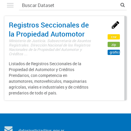
Registros Seccionales de
la Propiedad Automotor
csv
Ministerio de Justicia. Subsecretaría de Asuntos
zip
Registrales. Dirección Nacional de los Registros
Nacionales de la Propiedad del Automotor y
gráfico
Créditos ...
Listados de Registros Seccionales de la
Propiedad del Automotor y Créditos
Prendarios, con competencia en
automotores, motovehículos, maquinarias
agrícolas, viales e industriales y de créditos
prendarios de todo el país.
datosjusticia@jus.gov.ar