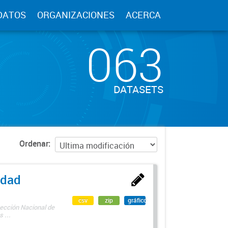
DATOS
ORGANIZACIONES
ACERCA
063
DATASETS
Ordenar
edad
csv
zip
gráfico
rección Nacional de
 ...