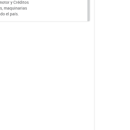
motor y Créditos
s, maquinarias
do el país.