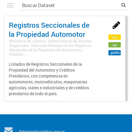
Registros Seccionales de
la Propiedad Automotor
csv
Ministerio de Justicia. Subsecretaría de Asuntos
zip
Registrales. Dirección Nacional de los Registros
Nacionales de la Propiedad del Automotor y
gráfico
Créditos ...
Listados de Registros Seccionales de la
Propiedad del Automotor y Créditos
Prendarios, con competencia en
automotores, motovehículos, maquinarias
agrícolas, viales e industriales y de créditos
prendarios de todo el país.
datosjusticia@jus.gov.ar