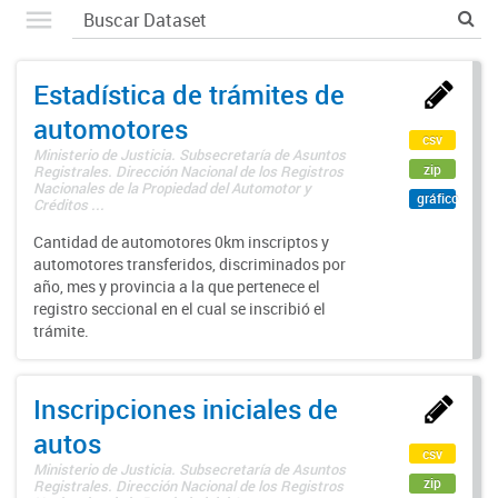
Estadística de trámites de
automotores
csv
Ministerio de Justicia. Subsecretaría de Asuntos
zip
Registrales. Dirección Nacional de los Registros
Nacionales de la Propiedad del Automotor y
gráfico
Créditos ...
Cantidad de automotores 0km inscriptos y
automotores transferidos, discriminados por
año, mes y provincia a la que pertenece el
registro seccional en el cual se inscribió el
trámite.
Inscripciones iniciales de
autos
csv
Ministerio de Justicia. Subsecretaría de Asuntos
zip
Registrales. Dirección Nacional de los Registros