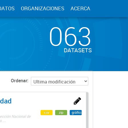
DATOS
ORGANIZACIONES
ACERCA
063
DATASETS
Ordenar
edad
csv
zip
gráfico
rección Nacional de
 ...