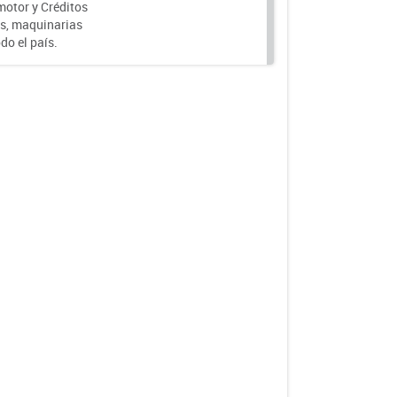
motor y Créditos
s, maquinarias
do el país.