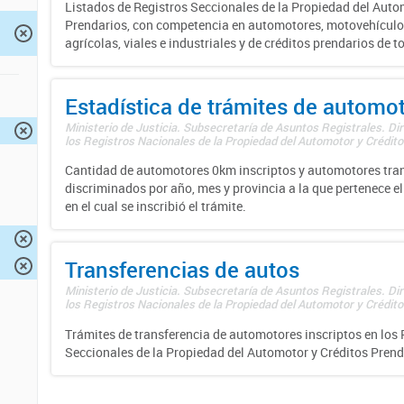
Listados de Registros Seccionales de la Propiedad del Auto
Prendarios, con competencia en automotores, motovehículo
agrícolas, viales e industriales y de créditos prendarios de to
Estadística de trámites de automo
Ministerio de Justicia. Subsecretaría de Asuntos Registrales. Di
los Registros Nacionales de la Propiedad del Automotor y Créditos
Cantidad de automotores 0km inscriptos y automotores tran
discriminados por año, mes y provincia a la que pertenece el
en el cual se inscribió el trámite.
Transferencias de autos
Ministerio de Justicia. Subsecretaría de Asuntos Registrales. Di
los Registros Nacionales de la Propiedad del Automotor y Créditos
Trámites de transferencia de automotores inscriptos en los 
Seccionales de la Propiedad del Automotor y Créditos Prend