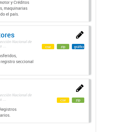
motor y Créditos
s, maquinarias
do el país.
tores
rección Nacional de
 ...
csv
zip
gráfico
sferidos,
 registro seccional
rección Nacional de
 ...
csv
zip
Registros
arios.