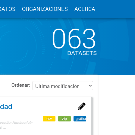
DATOS
ORGANIZACIONES
ACERCA
063
DATASETS
Ordenar
edad
csv
zip
gráfico
rección Nacional de
 ...