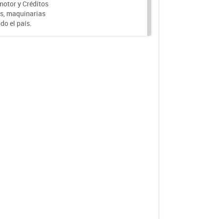
motor y Créditos
s, maquinarias
do el país.