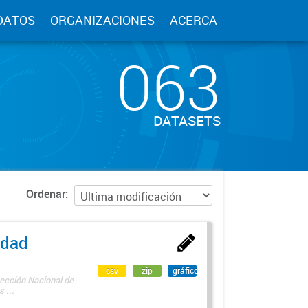
DATOS
ORGANIZACIONES
ACERCA
063
DATASETS
Ordenar
edad
csv
zip
gráfico
rección Nacional de
 ...