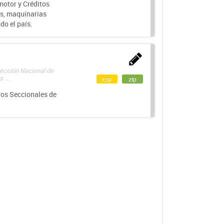
motor y Créditos
s, maquinarias
do el país.
rección Nacional de
 ...
csv
zip
ros Seccionales de