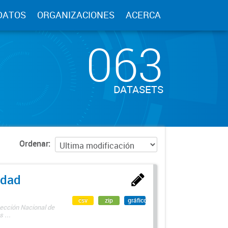
DATOS
ORGANIZACIONES
ACERCA
063
DATASETS
Ordenar
edad
csv
zip
gráfico
rección Nacional de
 ...