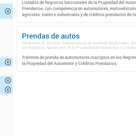
Listados de Registros Seccionales de la Propiedad del Auto
Prendarios, con competencia en automotores, motovehículo
agrícolas, viales e industriales y de créditos prendarios de to
Prendas de autos
Ministerio de Justicia. Subsecretaría de Asuntos Registrales. Di
los Registros Nacionales de la Propiedad del Automotor y Créditos
Trámites de prenda de automotores inscriptos en los Regist
la Propiedad del Automotor y Créditos Prendarios.