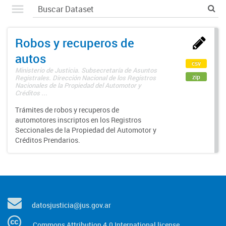
Robos y recuperos de
autos
csv
Ministerio de Justicia. Subsecretaría de Asuntos
zip
Registrales. Dirección Nacional de los Registros
Nacionales de la Propiedad del Automotor y
Créditos ...
Trámites de robos y recuperos de
automotores inscriptos en los Registros
Seccionales de la Propiedad del Automotor y
Créditos Prendarios.
datosjusticia@jus.gov.ar
Commons Attribution 4.0 International license