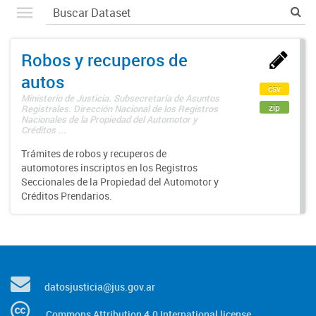
Robos y recuperos de
autos
csv
Ministerio de Justicia. Subsecretaría de Asuntos
zip
Registrales. Dirección Nacional de los Registros
Nacionales de la Propiedad del Automotor y
Créditos ...
Trámites de robos y recuperos de
automotores inscriptos en los Registros
Seccionales de la Propiedad del Automotor y
Créditos Prendarios.
datosjusticia@jus.gov.ar
Commons Attribution 4.0 International license