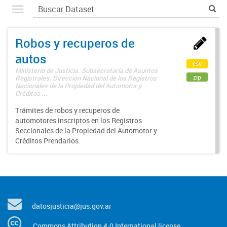
Robos y recuperos de
autos
csv
Ministerio de Justicia. Subsecretaría de Asuntos
zip
Registrales. Dirección Nacional de los Registros
Nacionales de la Propiedad del Automotor y
Créditos ...
Trámites de robos y recuperos de
automotores inscriptos en los Registros
Seccionales de la Propiedad del Automotor y
Créditos Prendarios.
datosjusticia@jus.gov.ar
Commons Attribution 4.0 International license