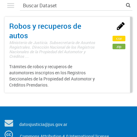
Robos y recuperos de
autos
csv
Ministerio de Justicia. Subsecretaría de Asuntos
zip
Registrales. Dirección Nacional de los Registros
Nacionales de la Propiedad del Automotor y
Créditos ...
Trámites de robos y recuperos de
automotores inscriptos en los Registros
Seccionales de la Propiedad del Automotor y
Créditos Prendarios.
datosjusticia@jus.gov.ar
Commons Attribution 4.0 International license