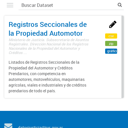
Registros Seccionales de
la Propiedad Automotor
csv
Ministerio de Justicia. Subsecretaría de Asuntos
zip
Registrales. Dirección Nacional de los Registros
Nacionales de la Propiedad del Automotor y
gráfico
Créditos ...
Listados de Registros Seccionales de la
Propiedad del Automotor y Créditos
Prendarios, con competencia en
automotores, motovehículos, maquinarias
agrícolas, viales e industriales y de créditos
prendarios de todo el país.
datosjusticia@jus.gov.ar