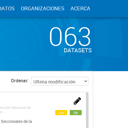
DATOS
ORGANIZACIONES
ACERCA
063
DATASETS
Ordenar
rección Nacional de
 ...
csv
zip
 Seccionales de la