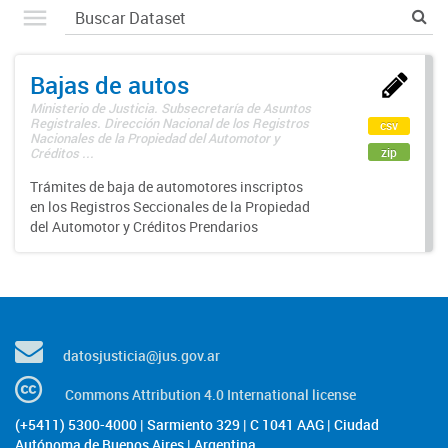
Bajas de autos
Ministerio de Justicia. Subsecretaría de Asuntos
Registrales. Dirección Nacional de los Registros
csv
Nacionales de la Propiedad del Automotor y
zip
Créditos ...
Trámites de baja de automotores inscriptos
en los Registros Seccionales de la Propiedad
del Automotor y Créditos Prendarios
datosjusticia@jus.gov.ar
Commons Attribution 4.0 International license
(+5411) 5300-4000 | Sarmiento 329 | C 1041 AAG | Ciudad
Autónoma de Buenos Aires | Argentina